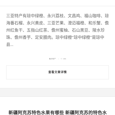
三亚特产有琼中绿橙、永兴荔枝、文昌鸡、福山咖啡、琼
海番石榴、永兴黄皮、三亚芒果、澄迈福橙、和乐蟹、儋
州红鱼干、五指山红茶、儋州蜜柚、石山黑豆、陵水珍
珠、儋州香芋、定安腊肉。琼中绿橙“琼中绿橙”是琼中
县...
地方特产
386
查看文章详情
新疆阿克苏特色水果有哪些 新疆阿克苏的特色水