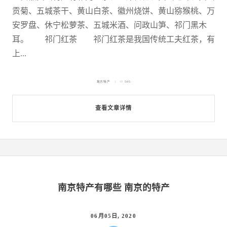
贡菊、五城茶干、黄山白茶、徽州烧饼、黄山猕猴桃、万
安罗盘、休宁松萝茶、五城米酒、问政山笋、祁门黑木
耳。 祁门红茶 祁门红茶是我国传统工夫红茶，有
上...
地方特产
505
查看文章详情
南京特产有哪些 南京的特产
06月05日, 2020