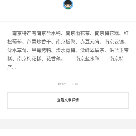
南京特产有南京盐水鸭、南京雨花茶、南京梅花糕、红
松葡萄、芦蒿炒香干、南京板鸭、赤豆元宵、南京云锦、
溧水草莓、星甸烤鸭、溧水青梅、溧峰翠眉茶、洪蓝玉带
糕、南京梅花糕、花香藕。 南京盐水鸭 南京特
产...
地方特产
379
查看文章详情