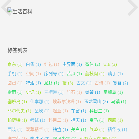
标签列表
京东
(1)
白条
(1)
红包
(1)
主界面
(1)
微信
(2)
wifi
(2)
手机
(1)
空间
(1)
序列号
(1)
苦瓜
(1)
荔枝肉
(1)
藕丁
(1)
卤蛋
(1)
啤酒
(1)
龙虾
(1)
蟹
(3)
古文
(1)
古诗
(1)
寒食
(2)
雷雨
(1)
史记
(1)
三衢道
(1)
竹石
(1)
骨架
(1)
军舰岛
(1)
塞班岛
(1)
仙本那
(1)
埃菲尔铁塔
(1)
玉龙雪山
(2)
乌镇
(1)
马尔代夫
(1)
呈坎
(1)
起亚
(1)
车窗
(1)
科目三
(1)
帕萨特
(1)
考试
(1)
科目二
(1)
标志
(1)
宝马
(1)
西服
(1)
西装
(1)
双萃精华
(1)
祛痘
(1)
美白
(1)
气垫
(1)
精华液
(1)
洋甘菊
(1)
爽肤水
(2)
驭风少年
(1)
没有女人的国家
(1)