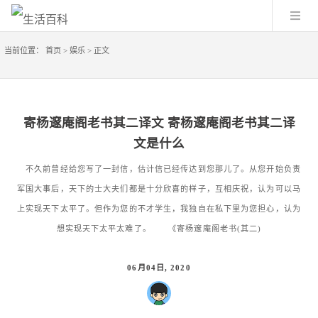
当前位置：
首页
>
娱乐
>
正文
寄杨邃庵阁老书其二译文 寄杨邃庵阁老书其二译
文是什么
不久前曾经给您写了一封信，估计信已经传达到您那儿了。从您开始负责
军国大事后，天下的士大夫们都是十分欣喜的样子，互相庆祝，认为可以马
上实现天下太平了。但作为您的不才学生，我独自在私下里为您担心，认为
想实现天下太平太难了。 《寄杨邃庵阁老书(其二)
06月04日, 2020